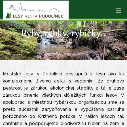
Ryby, rybky, rybičky..
02.06.2022
Mestské lesy v Podolínci pristupujú k lesu ako ku
komplexnému živému celku s vedomím, že druhová
pestrosť je zárukou ekologickej stability a tá je zase
zárukou plnenia všetkých dôležitých funkcií lesov. V
spolupráci s miestnou rybárskou organizáciou sme sa
preto zúčastnili zarybňovania a vypúšťania pstruha
potočného do Krížneho potoka. V našich lesoch tak
chránime a podporujeme biodiverzitu nielen na zemi a