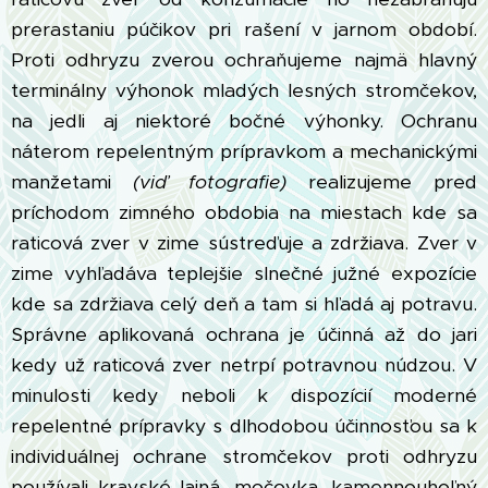
prerastaniu púčikov pri rašení v jarnom období.
Proti odhryzu zverou ochraňujeme najmä hlavný
terminálny výhonok mladých lesných stromčekov,
na jedli aj niektoré bočné výhonky. Ochranu
náterom repelentným prípravkom a mechanickými
manžetami
(viď fotografie)
realizujeme pred
príchodom zimného obdobia na miestach kde sa
raticová zver v zime sústreďuje a zdržiava. Zver v
zime vyhľadáva teplejšie slnečné južné expozície
kde sa zdržiava celý deň a tam si hľadá aj potravu.
Správne aplikovaná ochrana je účinná až do jari
kedy už raticová zver netrpí potravnou núdzou. V
minulosti kedy neboli k dispozícií moderné
repelentné prípravky s dlhodobou účinnosťou sa k
individuálnej ochrane stromčekov proti odhryzu
používali kravské lajná, močovka, kamennouhoľný