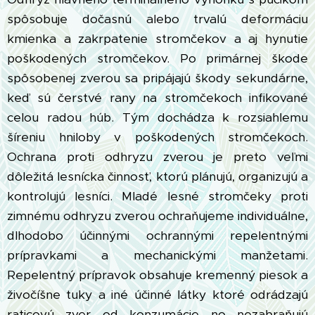
spôsobuje dočasnú alebo trvalú deformáciu
kmienka a zakrpatenie stromčekov a aj hynutie
poškodených stromčekov. Po primárnej škode
spôsobenej zverou sa pripájajú škody sekundárne,
keď sú čerstvé rany na stromčekoch infikované
celou radou húb. Tým dochádza k rozsiahlemu
šíreniu hniloby v poškodených stromčekoch.
Ochrana proti odhryzu zverou je preto veľmi
dôležitá lesnícka činnosť, ktorú plánujú, organizujú a
kontrolujú lesníci. Mladé lesné stromčeky proti
zimnému odhryzu zverou ochraňujeme individuálne,
dlhodobo účinnými ochrannými repelentnými
prípravkami a mechanickými manžetami.
Repelentný prípravok obsahuje kremenný piesok a
živočíšne tuky a iné účinné látky ktoré odrádzajú
raticovú zver od konzumácie no nezabraňujú