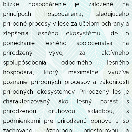
blízke hospodárenie je založené na
princípoch hospodárenia, sledujúceho
prírodné procesy v lese za účelom ochrany a
zlepšenia lesného ekosystému. Ide o
ponechanie lesného spoločenstva na
prirodzený vývoj za aktívneho
spolupôsobenia odborného lesného
hospodára, ktorý maximálne využíva
poznanie prírodných procesov a zákonitostí
prírodných ekosystémov. Prirodzený les je
charakterizovaný ako lesný porast s
prirodzenou druhovou skladbou, s
podmienkami pre prirodzenú obnovu a so
zachovanou rôznorodou priestorovou a