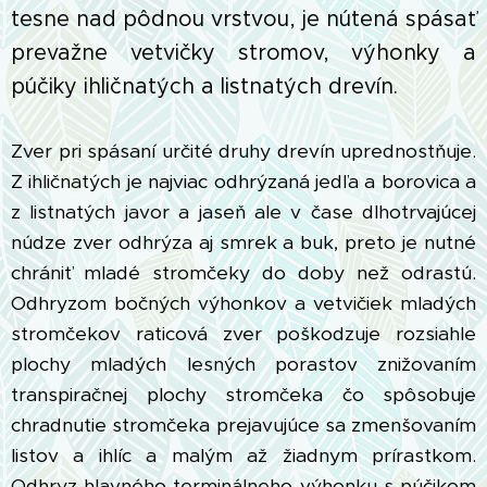
tesne nad pôdnou vrstvou, je nútená spásať
prevažne vetvičky stromov, výhonky a
púčiky ihličnatých a listnatých drevín.
Zver pri spásaní určité druhy drevín uprednostňuje.
Z ihličnatých je najviac odhrýzaná jedľa a borovica a
z listnatých javor a jaseň ale v čase dlhotrvajúcej
núdze zver odhrýza aj smrek a buk, preto je nutné
chrániť mladé stromčeky do doby než odrastú.
Odhryzom bočných výhonkov a vetvičiek mladých
stromčekov raticová zver poškodzuje rozsiahle
plochy mladých lesných porastov znižovaním
transpiračnej plochy stromčeka čo spôsobuje
chradnutie stromčeka prejavujúce sa zmenšovaním
listov a ihlíc a malým až žiadnym prírastkom.
Odhryz hlavného terminálneho výhonku s púčikom