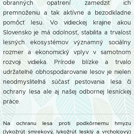
obranných opatrení zamedziť ich
premnoženiu a tak aktívne a bezodkladne
pomôcť lesu. Vo vidieckej krajine akou
Slovensko je má odolnosť, stabilita a trvalosť
lesných ekosystémov významný sociálny
rozmer a ekonomický vplyv v samotnom
rozvoji vidieka.
Prírode blízke a trvalo
udržateľné obhospodarovanie lesov je nielen
neodmysliteľná súčasť pestovania lesa či
ochrany lesa ale aj našej odbornej lesníckej
práce.
Na ochranu lesa proti podkôrnemu hmyzu
(lykožrút smrekový, lykožrút lesklý a vrcholcový)