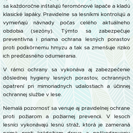
sa každoročne inštalujú feromónové lapače a kladú
klasické lapáky. Pravidelne sa lesníkmi kontrolujú a
vymieňajú návnady počas celého aktuálneho
obdobia (sezóny). Týmto sa zabezpečuje
preventívna i priama ochrana lesných porastov
proti podkôrnemu hmyzu a tak sa zmenšuje riziko
ich predčasného odumierania.
V rámci ochrany sa vykonáva aj zabezpečenie
dôslednej hygieny lesných porastov, ochranných
opatrení pri mimoriadnych udalostiach a účinnej
ochrannej službe v lese.
Nemalá pozornosť sa venuje aj pravidelnej ochrane
proti požiarom a požiarnej prevencii. V lesoch
lesníci vykonávajú lesnú stráž, ktorá je zameraná