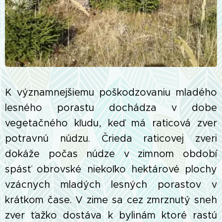
K významnejšiemu poškodzovaniu mladého
lesného porastu dochádza v dobe
vegetačného kľudu, keď má raticová zver
potravnú núdzu. Črieda raticovej zveri
dokáže počas núdze v zimnom období
spásť obrovské niekoľko hektárové plochy
vzácnych mladých lesných porastov v
krátkom čase. V zime sa cez zmrznutý sneh
zver ťažko dostáva k bylinám ktoré rastú