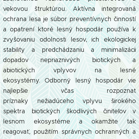
vekovou štruktúrou.
Aktívna integrovaná
ochrana lesa je súbor preventívnych činností
a opatrení ktoré lesný hospodár používa k
zvyšovaniu odolnosti lesov, ich ekologickej
stability a predchádzaniu a minimalizácii
dopadov nepriaznivých biotických a
abiotických vplyvov na lesné
ekosystémy.
Odborný lesný hospodár vie
najlepšie včas rozpoznať
príznaky nežiadúceho vplyvu širokého
spektra biotických škodlivých činiteľov v
lesnom ekosystéme a okamžite tak
reagovať, použitím správnych ochranných a