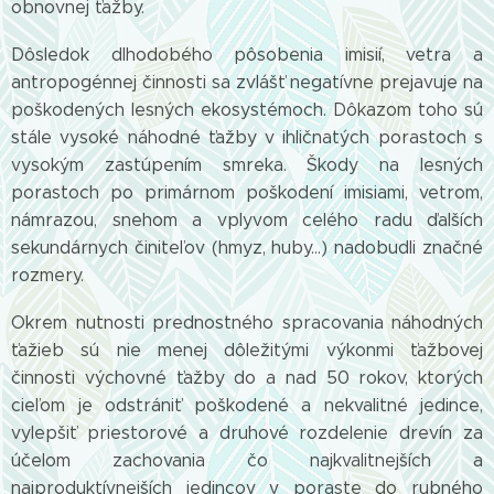
obnovnej ťažby.
Dôsledok dlhodobého pôsobenia imisií, vetra a
antropogénnej činnosti sa zvlášť negatívne prejavuje na
poškodených lesných ekosystémoch. Dôkazom toho sú
stále vysoké náhodné ťažby v ihličnatých porastoch s
vysokým zastúpením smreka. Škody na lesných
porastoch po primárnom poškodení imisiami, vetrom,
námrazou, snehom a vplyvom celého radu ďalších
sekundárnych činiteľov (hmyz, huby...) nadobudli značné
rozmery.
Okrem nutnosti prednostného spracovania náhodných
ťažieb sú nie menej dôležitými výkonmi ťažbovej
činnosti výchovné ťažby do a nad 50 rokov, ktorých
cieľom je odstrániť poškodené a nekvalitné jedince,
vylepšiť priestorové a druhové rozdelenie drevín za
účelom zachovania čo najkvalitnejších a
najproduktívnejších jedincov v poraste do rubného