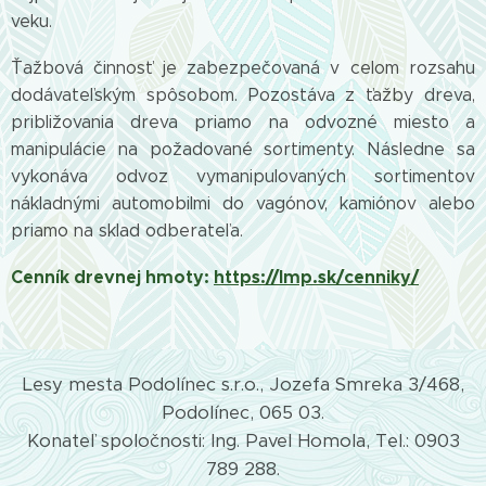
veku.
Ťažbová činnosť je zabezpečovaná v celom rozsahu
dodávateľským spôsobom. Pozostáva z ťažby dreva,
približovania dreva priamo na odvozné miesto a
manipulácie na požadované sortimenty. Následne sa
vykonáva odvoz vymanipulovaných sortimentov
nákladnými automobilmi do vagónov, kamiónov alebo
priamo na sklad odberateľa.
Cenník drevnej hmoty:
https://lmp.sk/cenniky/
Lesy mesta Podolínec s.r.o., Jozefa Smreka 3/468,
Podolínec, 065 03.
Konateľ spoločnosti: Ing. Pavel Homola, Tel.: 0903
789 288.