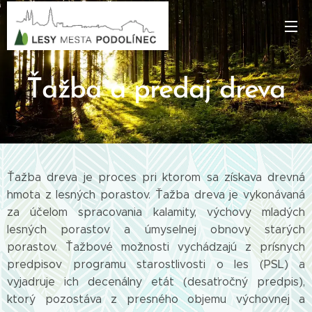
Ťažba a predaj dreva
Ťažba dreva je proces pri ktorom sa získava drevná
hmota z lesných porastov. Ťažba dreva je vykonávaná
za účelom spracovania kalamity, výchovy mladých
lesných porastov a úmyselnej obnovy starých
porastov. Ťažbové možnosti vychádzajú z prísnych
predpisov programu starostlivosti o les (PSL) a
vyjadruje ich decenálny etát (desaťročný predpis),
ktorý pozostáva z presného objemu výchovnej a