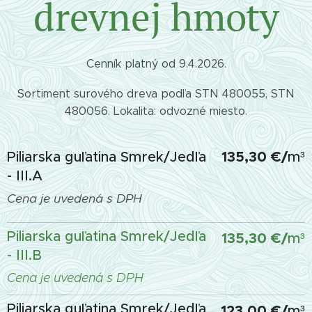
drevnej hmoty
Cenník platný od 9.4.2026.
Sortiment surového dreva podľa STN 480055, STN
480056. Lokalita: odvozné miesto.
135,30 €/
Piliarska guľatina Smrek/Jedľa
m³
- III.A
Cena je uvedená s DPH
Piliarska guľatina Smrek/Jedľa
135,30 €
/
m³
- III.B
Cena je uvedená s DPH
Piliarska guľatina Smrek/Jedľa
123,00 €
/
m³