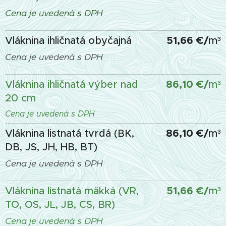
Cena je uvedená s DPH
51,66 €/
Vláknina ihličnatá obyčajná
m³
Cena je uvedená s DPH
86,10 €/
Vláknina ihličnatá výber nad
m³
20 cm
Cena je uvedená s DPH
86,10 €/
Vláknina listnatá tvrdá (BK,
m³
DB, JS, JH, HB, BT)
Cena je uvedená s DPH
51,66 €/
Vláknina listnatá mäkká (VR,
m³
TO, OS, JL, JB, CS, BR)
Cena je uvedená s DPH