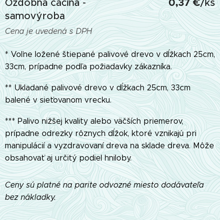
0,37 €
Ozdobná čačina -
/ks
samovýroba
Cena je uvedená s DPH
* Voľne ložené štiepané palivové drevo v dĺžkach 25cm,
33cm, prípadne podľa požiadavky zákazníka.
** Ukladané palivové drevo v dĺžkach 25cm, 33cm
balené v sieťovanom vrecku.
*** Palivo nižšej kvality alebo väčších priemerov,
prípadne odrezky rôznych dĺžok, ktoré vznikajú pri
manipulácií a vyzdravovaní dreva na sklade dreva. Môže
obsahovať aj určitý podiel hniloby.
Ceny sú platné na parite odvozné miesto dodávateľa
bez nákladky.