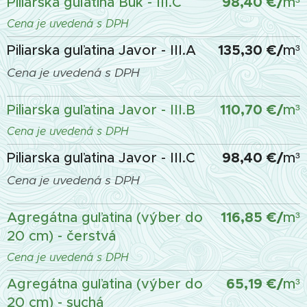
98,40 €
/
Piliarska guľatina Buk - III.C
m³
Cena je uvedená s DPH
135,30 €
/
Piliarska guľatina Javor - III.A
m³
Cena je uvedená s DPH
110,70 €
/
Piliarska guľatina Javor - III.B
m³
Cena je uvedená s DPH
98,40 €
/
Piliarska guľatina Javor - III.C
m³
Cena je uvedená s DPH
116,85 €/
Agregátna guľatina (výber do
m³
20 cm) - čerstvá
Cena je uvedená s DPH
65,19 €/
Agregátna guľatina (výber do
m³
20 cm) - suchá