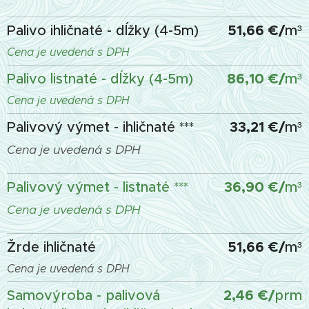
51,66 €/
Palivo ihličnaté - dĺžky (4-5m)
m³
Cena je uvedená s DPH
86,10
€/
Palivo listnaté - dĺžky (4-5m)
m³
Cena je uvedená s DPH
33,21 €/
Palivový výmet - ihličnaté ***
m³
Cena je uvedená s DPH
36,90 €/
Palivový výmet - listnaté ***
m³
Cena je uvedená s DPH
51,66 €/
Žrde ihličnaté
m³
Cena je uvedená s DPH
2,46 €/
Samovýroba - palivová
prm