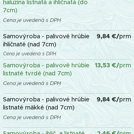
haluzina listnatá a ihličnatá (do
7cm)
Cena je uvedená s DPH
9,84 €/
Samovýroba - palivové hrúbie
prm
ihličnaté (nad 7cm)
Cena je uvedená s DPH
13,53 €/
Samovýroba - palivové hrúbie
prm
listnaté tvrdé (nad 7cm)
Cena je uvedená s DPH
9,84 €/
Samovýroba - palivové hrúbie
prm
listnaté mäkké (nad 7cm)
Cena je uvedená s DPH
2,46 €/
Samovýroba - ihlič. a listnaté
prm