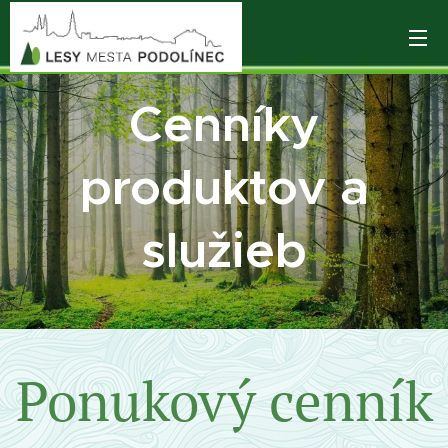
Cenníky
produktov a
služie
b
Ponukový cenník