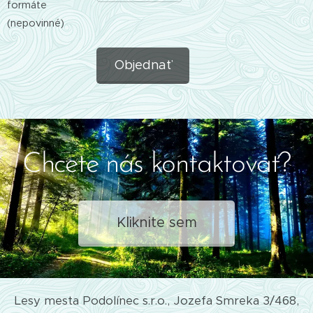
formáte
(nepovinné)
Objednať
Chcete nás kontaktovať?
Kliknite sem
Lesy mesta Podolínec s.r.o., Jozefa Smreka 3/468,