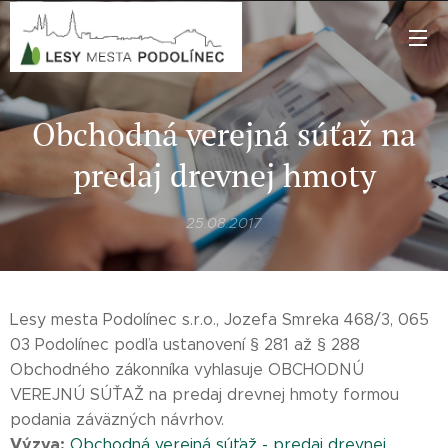
Obchodná verejná súťaž na
predaj drevnej hmoty
25.08.2017
Lesy mesta Podolínec s.r.o., Jozefa Smreka 468/3, 065
03 Podolínec podľa ustanovení § 281 až § 288
Obchodného zákonníka vyhlasuje OBCHODNÚ
VEREJNÚ SÚŤAŽ na predaj drevnej hmoty formou
podania záväzných návrhov.
Výzva:
Obchodná verejná súťaž - predaj drevnej