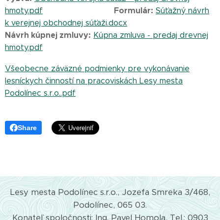
Formulár:
hmoty.pdf
Súťažný návrh
k verejnej obchodnej súťaži.docx
Návrh kúpnej zmluvy:
Kúpna zmluva - predaj drevnej
hmoty.pdf
Všeobecne záväzné podmienky pre vykonávanie
lesníckych činností na pracoviskách Lesy mesta
Podolínec s.r.o..pdf
Share
Lesy mesta Podolínec s.r.o., Jozefa Smreka 3/468,
Podolínec, 065 03.
Konateľ spoločnosti: Ing. Pavel Homola, Tel.: 0903